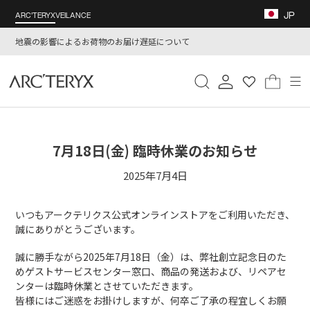
コ
JP
ARC'TERYX
VEILANCE
ン
テ
地震の影響によるお荷物のお届け遅延について
ン
ツ
検索
ログイン
カー
に
ス
キ
ッ
プ
7月18日(金) 臨時休業のお知らせ
す
2025年7月4日
る
いつもアークテリクス公式オンラインストアをご利用いただき、
誠にありがとうございます。
誠に勝手ながら2025年7
月18日（金
）は、弊社創立記念日のた
めゲストサービスセンター窓口、商品の発送および、リペアセ
ンターは臨時休業とさせていただきます。
皆様にはご迷惑をお掛けしますが、何卒ご了承の程宜しくお願