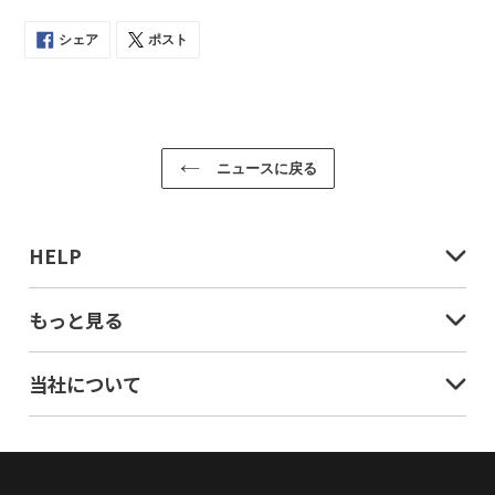
シェア
ポスト
FACEBOOK
TWITTER
で
に
シ
投
ェ
稿
ア
す
す
る
る
ニュースに戻る
HELP
もっと見る
当社について