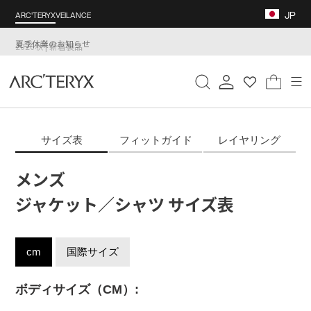
コ
JP
ARC'TERYX
VEILANCE
ン
テ
夏季休業のお知らせ
ン
ツ
検索
ログイン
カー
に
ス
キ
ッ
サイズ表
フィットガイド
レイヤリング
プ
す
メンズ
る
ジャケット／シャツ サイズ表
cm
国際サイズ
ボディサイズ（CM）: