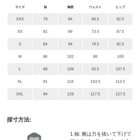
サイズ
袖
胸囲
ウェスト
ヒップ
XXS
79
84
68.5
82.5
XS
81
89
73.5
87.5
S
84
94
78.5
92.5
M
86
102
86
100
L
89
109
93.5
107.5
XL
91
119
103.5
113.5
XXL
94
129
117.5
127.5
採寸方法:
1
.袖: 腕は力を抜いて下げて