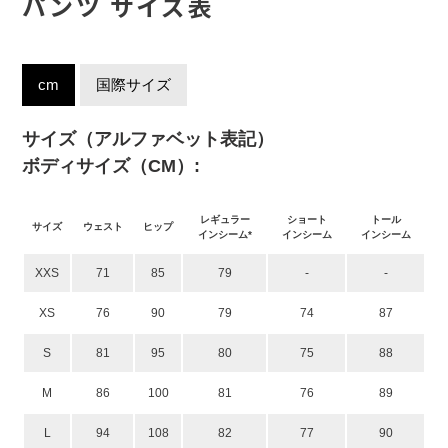
パンツ サイズ表
cm
国際サイズ
サイズ（アルファベット表記）
ボディサイズ（CM）:
レギュラー
ショート
トール
サイズ
ウェスト
ヒップ
インシーム*
インシーム
インシーム
XXS
71
85
79
-
-
XS
76
90
79
74
87
S
81
95
80
75
88
M
86
100
81
76
89
L
94
108
82
77
90