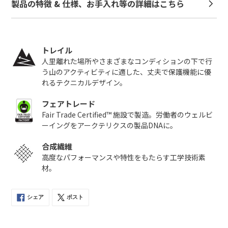
製品の特徴 & 仕様、お手入れ等の詳細はこちら
トレイル
人里離れた場所やさまざまなコンディションの下で行
う山のアクティビティに適した、丈夫で保護機能に優
れるテクニカルデザイン。
フェアトレード
Fair Trade Certified™ 施設で製造。労働者のウェルビ
ーイングをアークテリクスの製品DNAに。
合成繊維
高度なパフォーマンスや特性をもたらす工学技術素
材。
シェア
ポスト
FACEBOOK
TWITTER
で
に
シ
投
ェ
稿
ア
す
す
る