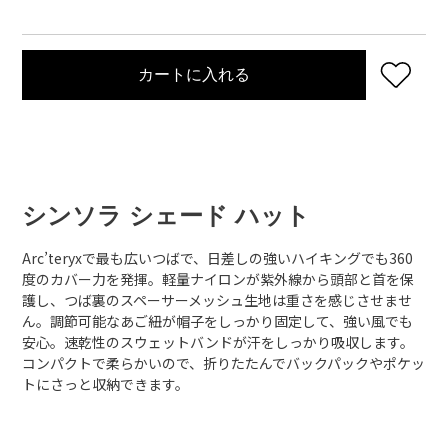
カートに入れる
カ
ー
ト
に
シンソラ シェード ハット
商
品
を
Arc’teryxで最も広いつばで、日差しの強いハイキングでも360
追
度のカバー力を発揮。軽量ナイロンが紫外線から頭部と首を保
加
護し、つば裏のスペーサーメッシュ生地は重さを感じさせませ
す
ん。調節可能なあご紐が帽子をしっかり固定して、強い風でも
る
安心。速乾性のスウェットバンドが汗をしっかり吸収します。
コンパクトで柔らかいので、折りたたんでバックパックやポケッ
トにさっと収納できます。