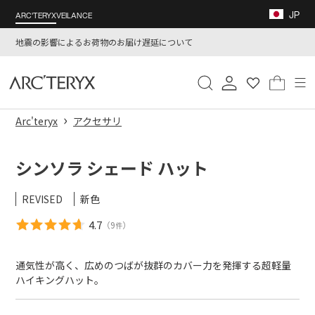
コ
JP
ARC'TERYX
VEILANCE
ン
テ
地震の影響によるお荷物のお届け遅延について
ン
ツ
検索
ログイン
カート
に
ス
キ
›
Arc'teryx
アクセサリ
ッ
プ
1
/
5
す
シンソラ シェード ハット
る
REVISED
新色
4.7
（
9
）
件
通気性が高く、広めのつばが抜群のカバー力を発揮する超軽量
ハイキングハット。